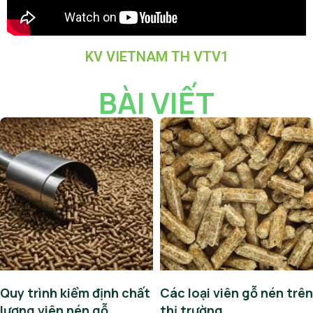
KV VIETNAM TH VTV1
BÀI VIẾT
Quy trình kiểm định chất
Các loại viên gỗ nén trên
lượng viên nén gỗ
thị trường