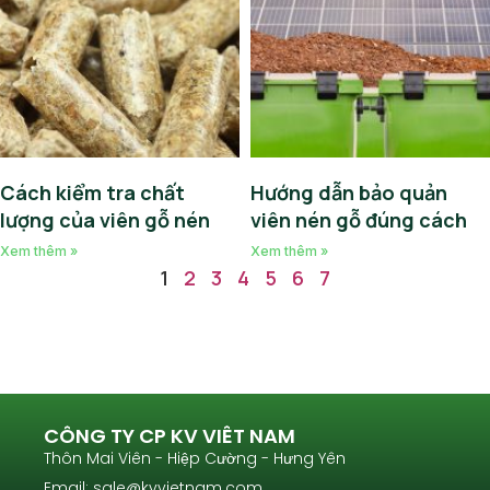
Cách kiểm tra chất
Hướng dẫn bảo quản
lượng của viên gỗ nén
viên nén gỗ đúng cách
Xem thêm »
Xem thêm »
1
2
3
4
5
6
7
BẠN ĐANG CẦN TÌM NHÀ CUNG CẤP NHIÊN LIỆU BIOMASS
CHO LÒ HƠI? VUI LÒNG LIÊN HỆ VỚI CHÚNG TÔI ĐỂ ĐƯỢC TƯ
VẤN BÁO GIÁ
CÔNG TY CP KV VIÊT NAM
Thôn Mai Viên - Hiệp Cường - Hưng Yên
Email: sale@kvvietnam.com