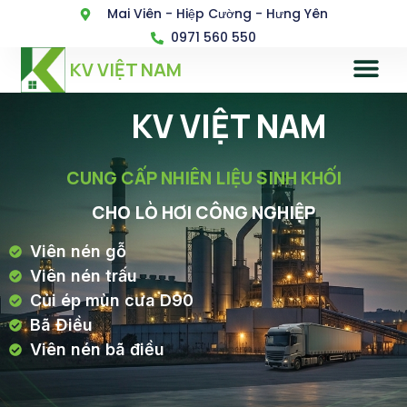
Mai Viên - Hiệp Cường - Hưng Yên
0971 560 550
KV VIỆT NAM
KV VIỆT NAM
CUNG CẤP NHIÊN LIỆU SINH KHỐI
CHO LÒ HƠI CÔNG NGHIỆP
Viên nén gỗ
Viên nén trấu
Củi ép mùn cưa D90
Bã Điều
Viên nén bã điều