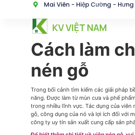
Mai Viên - Hiệp Cường - Hưng
KV VIỆT NAM
Cách làm ch
nén gỗ
Trong bối cảnh tìm kiếm các giải pháp b
năng. Được làm từ mùn cưa và phế phẩm 
trong nhiều lĩnh vực. Tác dụng của viên 
gỗ, công dụng của nó và lợi ích đối với 
công ty uy tín sản xuất cung cấp sản ph
Để biết thêm chi tiết về viên nén gỗ, vu