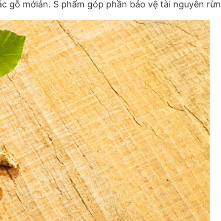
ác gỗ mớiản. S phẩm góp phần bảo vệ tài nguyên rừng