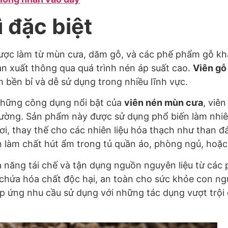
 đặc biệt
ược làm từ mùn cưa, dăm gỗ, và các phế phẩm gỗ khá
ản xuất thông qua quá trình nén áp suất cao.
Viên gỗ
 bền bỉ và dễ sử dụng trong nhiều lĩnh vực.
những công dụng nổi bật của
viên nén mùn cưa
, viê
trường. Sản phẩm này được sử dụng phổ biến làm nhiê
 hơi, thay thế cho các nhiên liệu hóa thạch như than 
n làm chất hút ẩm trong tủ quần áo, phòng ngủ, hoặ
ả năng tái chế và tận dụng nguồn nguyên liệu từ các
chứa hóa chất độc hại, an toàn cho sức khỏe con ng
 ứng nhu cầu sử dụng với những tác dụng vượt trội c