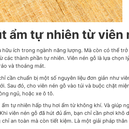
t ẩm tự nhiên từ viên
u hữu ích trong ngành năng lượng. Mà còn có thể trở
từ các thành phần tự nhiên. Viên nén gỗ là lựa chọn l
ráo và thoáng mát.
chỉ cần chuẩn bị một số nguyên liệu đơn giản như vi
ưới. Sau đó, cho viên nén gỗ vào túi và buộc chặt miện
òng ngủ, hoặc xe ô tô.
 ẩm tự nhiên hấp thụ hơi ẩm từ không khí. Và giúp n
Khi viên nén gỗ đã hút đủ ẩm, bạn chỉ cần phơi khô d
hỉ an toàn mà còn tiết kiệm. Là một giải pháp thân t