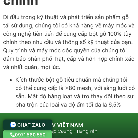
chỉnh
Đi đầu trong kỹ thuật và phát triển sản phẩm gỗ
tái sử dụng, chúng tôi có khả năng về máy móc và
công nghệ tiên tiến để cung cấp bột gỗ 100% tùy
chỉnh theo nhu cầu và thông số kỹ thuật của bạn.
Quy trình và máy móc độc quyền của chúng tôi
đảm bảo phân phối hạt, cấp và hỗn hợp chính xác
và nhất quán, mọi lúc.
Kích thước bột gỗ tiêu chuẩn mà chúng tôi
có thể cung cấp là >80 mesh, với sàng lưới có
sẵn. Mật độ hàng loạt và tro thay đổi theo sự
pha trộn của loài và độ ẩm tối đa là 6,5%
CÔNG TY CP KV VIÊT NAM
CHAT ZALO
Thôn Mai Viên - Hiệp Cường - Hưng Yên
0971 560 550