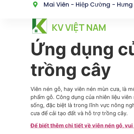
Mai Viên - Hiệp Cường - Hưng
KV VIỆT NAM
Ứng dụng củ
trồng cây
Viên nén gỗ, hay viên nén mùn cưa, là m
phẩm gỗ. Công dụng của nhiên liệu viên 
sống, đặc biệt là trong lĩnh vực nông n
cưa để cải tạo đất và hỗ trợ trồng cây.
Để biết thêm chi tiết về viên nén gỗ, vu