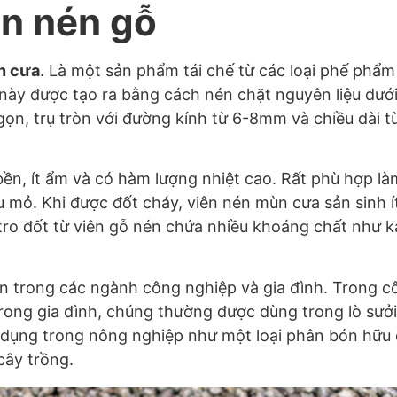
ên nén gỗ
n cưa
. Là một sản phẩm tái chế từ các loại phế phẩ
 này được tạo ra bằng cách nén chặt nguyên liệu dướ
ọn, trụ tròn với đường kính từ 6-8mm và chiều dài 
bền, ít ẩm và có hàm lượng nhiệt cao. Rất phù hợp làm
 mỏ. Khi được đốt cháy, viên nén mùn cưa sản sinh ít 
tro đốt từ viên gỗ nén chứa nhiều khoáng chất như ka
ến trong các ngành công nghiệp và gia đình. Trong c
 Trong gia đình, chúng thường được dùng trong lò sưởi
 dụng trong nông nghiệp như một loại phân bón hữu 
cây trồng.