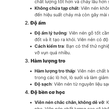
chất lượng tốt hơn và cháy lâu hơn
Không chứa tạp chất
: Viên nén khô
đến hiệu suất cháy mà còn gây mài m
2.
Độ ẩm
Độ ẩm lý tưởng
: Viên nén gỗ tốt cầ
đốt và ít tạo ra khói. Viên nén có 
Cách kiểm tra
: Bạn có thể thử nghi
vỡ vụn quá nhiều.
3.
Hàm lượng tro
Hàm lượng tro thấp
: Viên nén chất 
trong các lò hơi, lò sưởi và làm giảm 
Độ sạch
: Viên nén từ nguyên liệu sạ
4.
Độ bền cơ học
Viên nén chắc chắn, không dễ vỡ
: 
nhẹ. Viên nén chất lượng cao sẽ khô