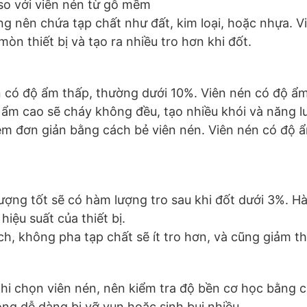
 so với viên nén từ gỗ mềm
ng nên chứa tạp chất như đất, kim loại, hoặc nhựa. 
òn thiết bị và tạo ra nhiều tro hơn khi đốt.
n có độ ẩm thấp, thường dưới 10%. Viên nén có độ ẩm
độ ẩm cao sẽ cháy không đều, tạo nhiều khói và năng 
ệm đơn giản bằng cách bẻ viên nén. Viên nén có độ ẩ
lượng tốt sẽ có hàm lượng tro sau khi đốt dưới 3%. H
hiệu suất của thiết bị.
ch, không pha tạp chất sẽ ít tro hơn, và cũng giảm thi
Khi chọn viên nén, nên kiểm tra độ bền cơ học bằng 
ng dễ dàng bị vỡ vụn hoặc sinh bụi nhiều.