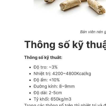
Bán viên nén g
Thông số kỹ thuậ
Thông số kỹ thuât:
Độ tro: ~3%
Nhiệt trị: 4200~4800Kcal/kg
Độ ẩm: <10%
Đường kính: 8~9mm
Độ dài: 2-5cm
Tỷ khối: 650kg/m3
Trong các thông số trên thì nhiệt trị và 