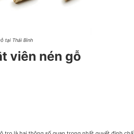
ỗ tại Thái Bình
t viên nén gỗ
độ tro là hai thông số quan trọng nhất quyết định chấ