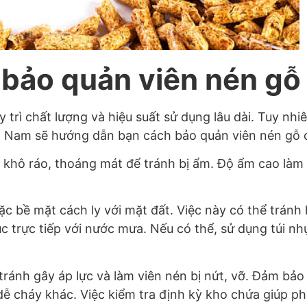
bảo quản viên nén gỗ
trì chất lượng và hiệu suất sử dụng lâu dài. Tuy nhi
ệt Nam sẽ hướng dẫn bạn cách bảo quản viên nén gỗ c
ơi khô ráo, thoáng mát để tránh bị ẩm. Độ ẩm cao là
ặc bề mặt cách ly với mặt đất. Việc này có thể tránh
úc trực tiếp với nước mưa. Nếu có thể, sử dụng túi n
ránh gây áp lực và làm viên nén bị nứt, vỡ. Đảm bảo 
ễ cháy khác. Việc kiểm tra định kỳ kho chứa giúp ph