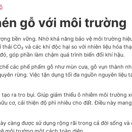
ỗ
 nén gỗ với môi trường
lượng bền vững. Nhờ khả năng bảo vệ môi trường hiệu 
hí thải CO₂ và các khí độc hại so với nhiên liệu hóa 
đó, góp phần làm chậm quá trình biến đổi khí hậu.
i chế các phế phẩm gỗ như mùn cưa, gỗ vụn thành nhi
guyên rừng. Việc tận dụng tối đa nguồn nguyên liệu t
t tạo ra tro bụi. Giúp giảm thiểu ô nhiễm môi trường 
u cơ, cải thiện độ phì nhiêu cho đất. Điều này mang 
y càng được sử dụng rộng rãi trong cả đời sống và c
 vệ môi trường một cách toàn diện.