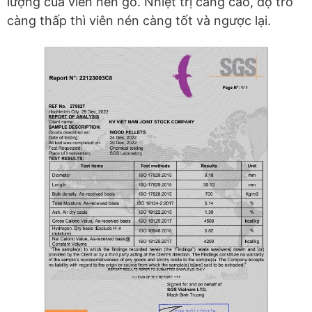
lượng của viên nén gỗ. Nhiệt trị càng cao, độ tro
càng thấp thì viên nén càng tốt và ngược lại.